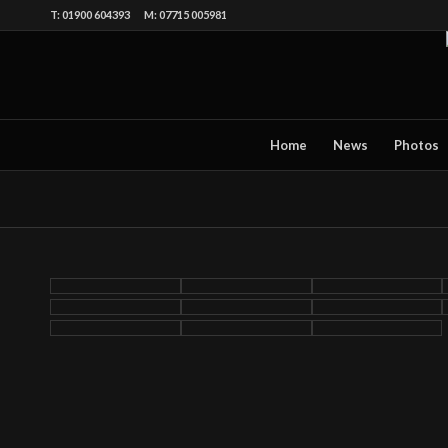
T: 01900 604393 M: 07715 005981
Home
News
Photos